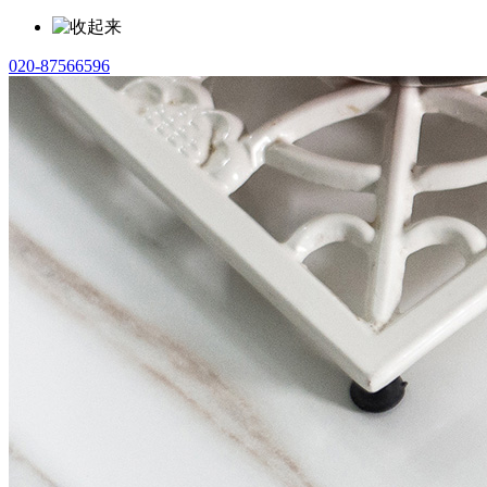
020-87566596