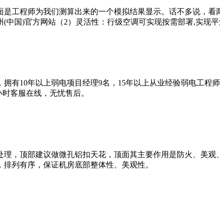
面是工程师为我们测算出来的一个模拟结果显示。话不多说，看
(中国)官方网站（2）灵活性：行级空调可实现按需部署,实现
拥有10年以上弱电项目经理9名，15年以上从业经验弱电工程
4小时客服在线，无忧售后。
处理，顶部建议做微孔铝扣天花，顶面其主要作用是防火、美观
，排列有序，保证机房底部整体性、美观性。