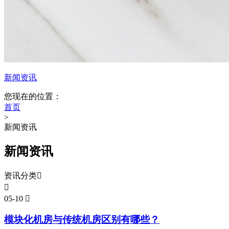
新闻资讯
您现在的位置：
首页
>
新闻资讯
新闻资讯
资讯分类


05-10

模块化机房与传统机房区别有哪些？