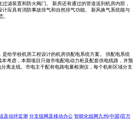
过滤装置和防火阀门。 新房还有通过的管道送到机房内部，
设计应具有消防事故排气和自然排气功能。 新风换气系统能与
态。
是给学校机房工程设计的机房供配电系统方案。 供配电系统
成本考虑，本期项目只做市电配电动力柜及配套供电线路，并预
电分离走线。市电主干配有电路电量检测仪，每个机柜区域分支
设及动环监测
分支组网及移动办公
智能化组网九州(中国)官方