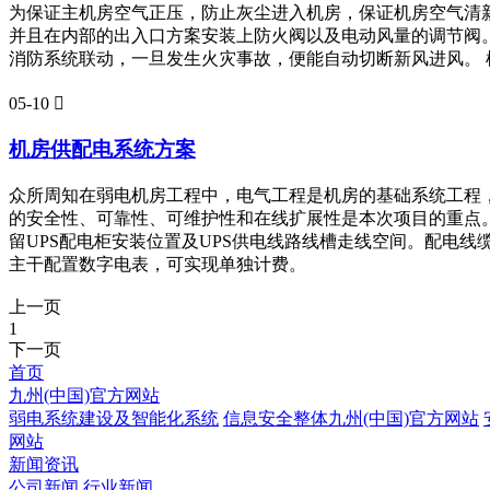
为保证主机房空气正压，防止灰尘进入机房，保证机房空气清
并且在内部的出入口方案安装上防火阀以及电动风量的调节阀。
消防系统联动，一旦发生火灾事故，便能自动切断新风进风。
05-10

机房供配电系统方案
众所周知在弱电机房工程中，电气工程是机房的基础系统工程
的安全性、可靠性、可维护性和在线扩展性是本次项目的重点
留UPS配电柜安装位置及UPS供电线路线槽走线空间。配电
主干配置数字电表，可实现单独计费。
上一页
1
下一页
首页
九州(中国)官方网站
弱电系统建设及智能化系统
信息安全整体九州(中国)官方网站
网站
新闻资讯
公司新闻
行业新闻