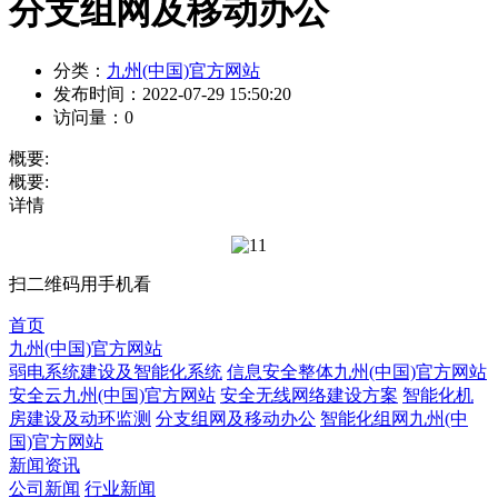
分支组网及移动办公
分类：
九州(中国)官方网站
发布时间：
2022-07-29 15:50:20
访问量：
0
概要:
概要:
详情
扫二维码用手机看
首页
九州(中国)官方网站
弱电系统建设及智能化系统
信息安全整体九州(中国)官方网站
安全云九州(中国)官方网站
安全无线网络建设方案
智能化机
房建设及动环监测
分支组网及移动办公
智能化组网九州(中
国)官方网站
新闻资讯
公司新闻
行业新闻