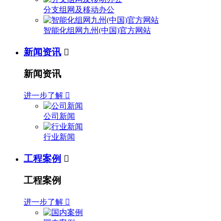
分支组网及移动办公
智能化组网九州(中国)官方网站
新闻资讯

新闻资讯
进一步了解

公司新闻
行业新闻
工程案例

工程案例
进一步了解
